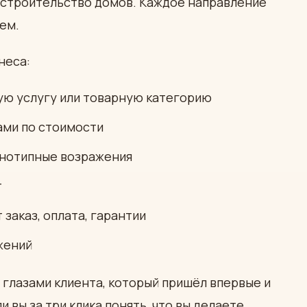
, строительство домов. Каждое направление
ем.
неса:
ю услугу или товарную категорию
ами по стоимости
днотипные возражения
т
заказ, оплата, гарантии
жений
 глазами клиента, который пришёл впервые и
 вы за три клика понять, что вы делаете,