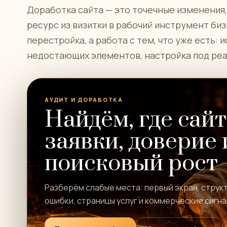
Доработка сайта — это точечные изменени
ресурс из визитки в рабочий инструмент бизн
перестройка, а работа с тем, что уже есть:
недостающих элементов, настройка под реа
АУДИТ И ДОРАБОТКА
Найдём, где сайт
заявки, доверие 
поисковый рост
Разберём слабые места: первый экран, структ
ошибки, страницы услуг и коммерческие сигна