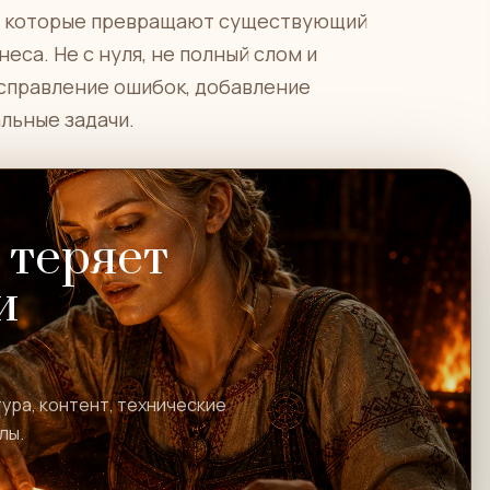
я, которые превращают существующий
еса. Не с нуля, не полный слом и
 исправление ошибок, добавление
льные задачи.
 теряет
и
ура, контент, технические
лы.