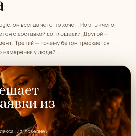
а
gle, он всегда чего-то хочет. Но это «чего-
етон с доставкой до площадки. Другой —
мент. Третий — почему бетон трескается
но намерения у людей…
мешает
заявки из
ндексация, доверие и