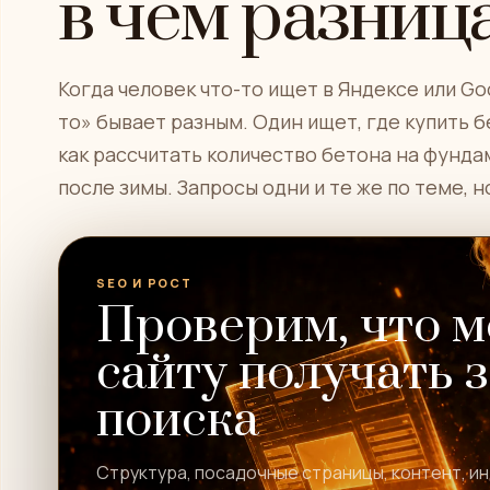
в чём разниц
Когда человек что-то ищет в Яндексе или Goo
то» бывает разным. Один ищет, где купить б
как рассчитать количество бетона на фунда
после зимы. Запросы одни и те же по теме, 
SEO И РОСТ
Проверим, что 
сайту получать 
поиска
Структура, посадочные страницы, контент, и