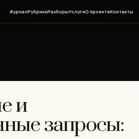
Журнал
Рубрики
Разборы
Услуги
О проекте
Контакты
е и
ные запросы: