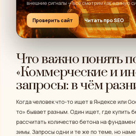
внешние сигналы — всё смотрим как единую с
Проверить сайт
Читать про SEO
Что важно понять п
«Коммерческие и и
запросы: в чём разн
Когда человек что-то ищет в Яндексе или Goo
то» бывает разным. Один ищет, где купить б
рассчитать количество бетона на фундамент
зимы. Запросы одни и те же по теме, но нам