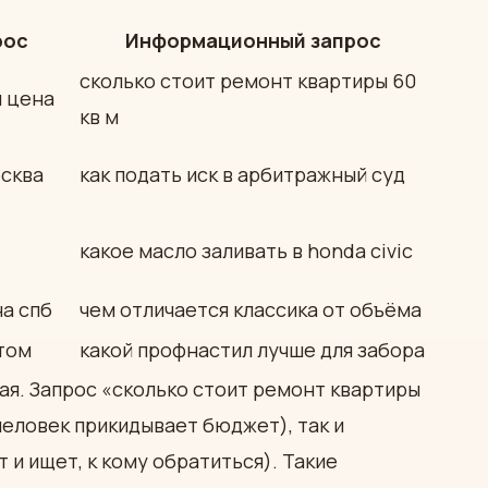
рос
Информационный запрос
сколько стоит ремонт квартиры 60
ч цена
кв м
сква
как подать иск в арбитражный суд
какое масло заливать в honda civic
а спб
чем отличается классика от объёма
том
какой профнастил лучше для забора
ая. Запрос «сколько стоит ремонт квартиры
еловек прикидывает бюджет), так и
и ищет, к кому обратиться). Такие