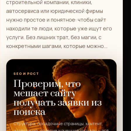
строительной компании, клиники,
автосервиса или юридической фирмы
нужно простое и понятное: чтобы сайт
находили те люди, которые уже ищут его
услуги. Без лишних трат, без магии, с
конкретными шагами, которые можно…
SEO И РОСТ
Проверим, что
мешает сайту
получать заявки из
поиска
Структура, посадочные страницы, контент,
индексация, доверие и внешние сигналы — всё