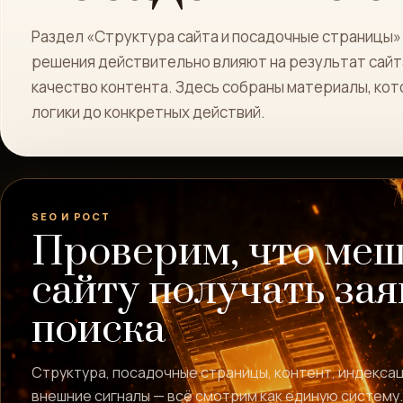
Раздел «Структура сайта и посадочные страницы» 
решения действительно влияют на результат сайта:
качество контента. Здесь собраны материалы, кот
логики до конкретных действий.
SEO И РОСТ
Проверим, что ме
сайту получать зая
поиска
Структура, посадочные страницы, контент, индексац
внешние сигналы — всё смотрим как единую систему.