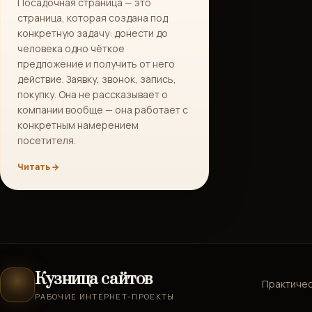
Посадочная страница — это
страница, которая создана под
конкретную задачу: донести до
человека одно чёткое
предложение и получить от него
действие. Заявку, звонок, запись,
покупку. Она не рассказывает о
компании вообще — она работает с
конкретным намерением
посетителя.
Читать →
Кузница сайтов
Практическ
РАБОЧИЕ ИНТЕРНЕТ-ПРОЕКТЫ