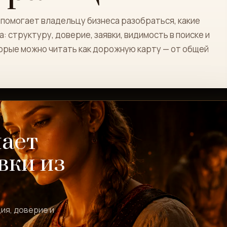
помогает владельцу бизнеса разобраться, какие
 структуру, доверие, заявки, видимость в поиске и
орые можно читать как дорожную карту — от общей
шает
вки из
ия, доверие и