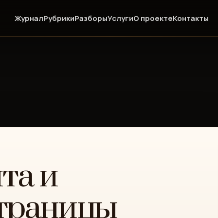
Журнал
Рубрики
Разборы
Услуги
О проекте
Контакты
та и
траницы