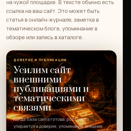
на чужой площадке. В тексте обычно есть
ссылка на ваш сайт. Это может быть
статья в онлайн-журнале, заметка в
тематическом блоге, упоминание в
обзоре или запись в каталоге.
ДОВЕРИЕ И ПУБЛИКАЦИИ
Усилим сайт
внешними
публикациями и
тематическими
связями
Когда база сайта готова, рост часто
упирается в доверие, упоминания, внешние