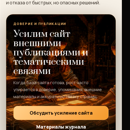
и отказа от быстрых, но опасных решений.
ДОВЕРИЕ И ПУБЛИКАЦИИ
Усилим сайт
внешними
публикациями и
тематическими
связями
Когда база сайта готова, рост часто
упирается в доверие, упоминания, внешние
материалы и аккуратную связку страниц.
Обсудить усиление сайта
Материалы журнала