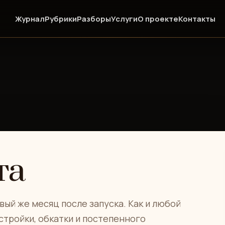
Журнал
Рубрики
Разборы
Услуги
О проекте
Контакты
та
вый же месяц после запуска. Как и любой
стройки, обкатки и постепенного