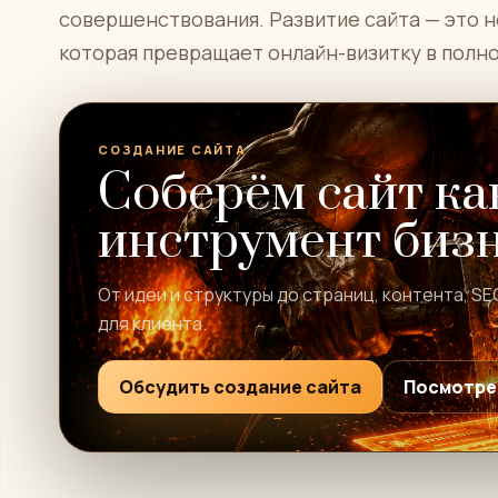
совершенствования. Развитие сайта — это не
которая превращает онлайн-визитку в полн
СОЗДАНИЕ САЙТА
Соберём сайт ка
инструмент биз
От идеи и структуры до страниц, контента, SE
для клиента.
Обсудить создание сайта
Посмотре