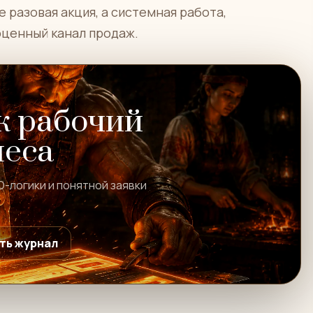
 разовая акция, а системная работа,
оценный канал продаж.
к рабочий
неса
O-логики и понятной заявки
ть журнал