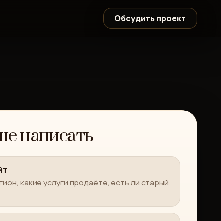
Обсудить проект
ше написать
йт
гион, какие услуги продаёте, есть ли старый