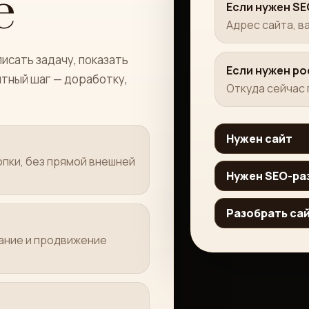
е
Если нужен S
Адрес сайта, в
исать задачу, показать
Если нужен ро
ятный шаг — доработку,
Откуда сейчас 
Нужен сайт
опки, без прямой внешней
Нужен SEO-ра
Разобрать са
дание и продвижение