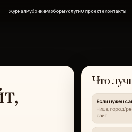
Журнал
Рубрики
Разборы
Услуги
О проекте
Контакты
Что луч
т,
Если нужен са
Ниша, город/ре
сайт.