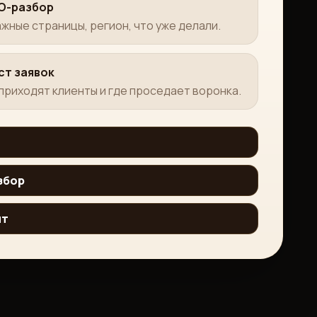
EO-разбор
ажные страницы, регион, что уже делали.
ст заявок
приходят клиенты и где проседает воронка.
збор
йт