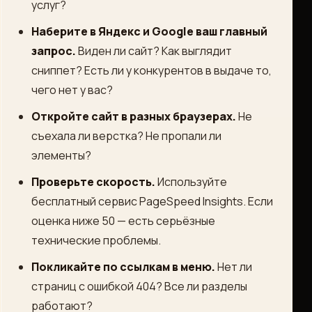
услуг?
Наберите в Яндекс и Google ваш главный
запрос.
Виден ли сайт? Как выглядит
сниппет? Есть ли у конкурентов в выдаче то,
чего нет у вас?
Откройте сайт в разных браузерах.
Не
съехала ли верстка? Не пропали ли
элементы?
Проверьте скорость.
Используйте
бесплатный сервис PageSpeed Insights. Если
оценка ниже 50 — есть серьёзные
технические проблемы.
Покликайте по ссылкам в меню.
Нет ли
страниц с ошибкой 404? Все ли разделы
работают?