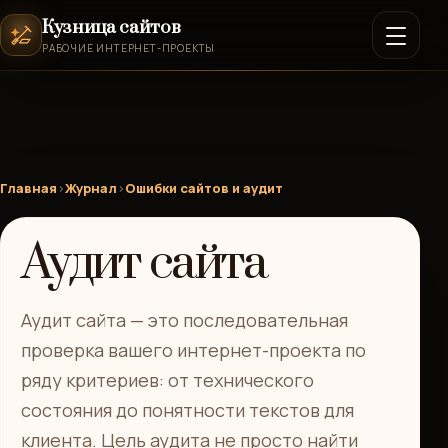
Кузница сайтов
РАБОЧИЕ ИНТЕРНЕТ-ПРОЕКТЫ
Главная
›
Журнал
›
Ошибки сайтов и аудит
Аудит сайта
Аудит сайта — это последовательная
проверка вашего интернет-проекта по
ряду критериев: от технического
состояния до понятности текстов для
клиента. Цель аудита не просто найти