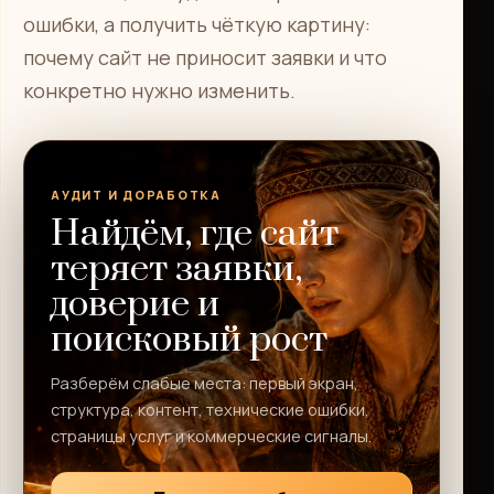
ошибки, а получить чёткую картину:
почему сайт не приносит заявки и что
конкретно нужно изменить.
АУДИТ И ДОРАБОТКА
Найдём, где сайт
теряет заявки,
доверие и
поисковый рост
Разберём слабые места: первый экран,
структура, контент, технические ошибки,
страницы услуг и коммерческие сигналы.