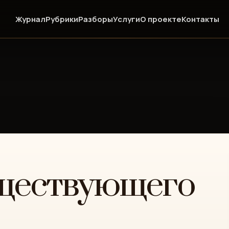
Журнал
Рубрики
Разборы
Услуги
О проекте
Контакты
уществующего