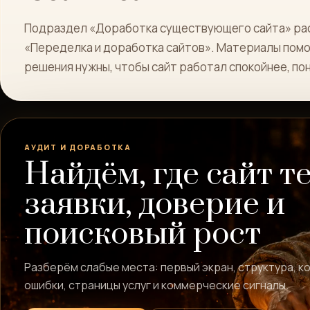
Подраздел «Доработка существующего сайта» рас
«Переделка и доработка сайтов». Материалы помог
решения нужны, чтобы сайт работал спокойнее, по
АУДИТ И ДОРАБОТКА
Найдём, где сайт т
заявки, доверие и
поисковый рост
Разберём слабые места: первый экран, структура, к
ошибки, страницы услуг и коммерческие сигналы.