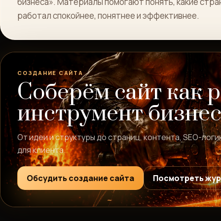
бизнеса». Материалы помогают понять, какие стран
работал спокойнее, понятнее и эффективнее.
СОЗДАНИЕ САЙТА
Соберём сайт как 
инструмент бизнес
От идеи и структуры до страниц, контента, SEO-логи
для клиента.
Обсудить создание сайта
Посмотреть жу