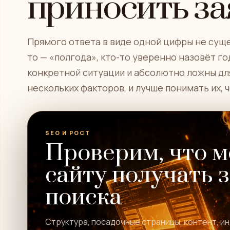
приносить за
Прямого ответа в виде одной цифры не суще
то — «полгода», кто-то уверенно назовёт го
конкретной ситуации и абсолютно ложны для
нескольких факторов, и лучше понимать их, 
SEO И РОСТ
Проверим, что 
сайту получать 
поиска
Структура, посадочные страницы, контент, и