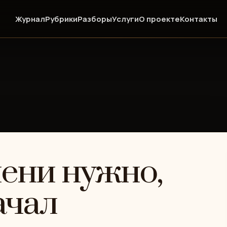
Журнал
Рубрики
Разборы
Услуги
О проекте
Контакты
ени нужно,
ачал