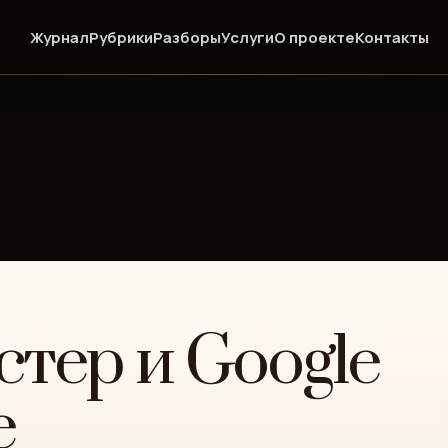
Журнал
Рубрики
Разборы
Услуги
О проекте
Контакты
тер и Google
e