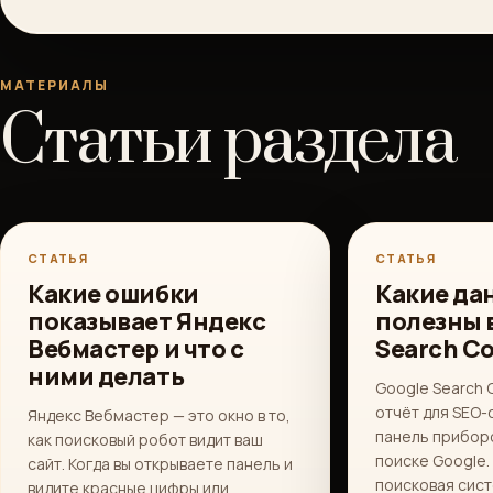
МАТЕРИАЛЫ
Статьи раздела
СТАТЬЯ
СТАТЬЯ
Какие ошибки
Какие да
показывает Яндекс
полезны 
Вебмастер и что с
Search C
ними делать
Google Search 
отчёт для SEO-
Яндекс Вебмастер — это окно в то,
панель приборо
как поисковый робот видит ваш
поиске Google. 
сайт. Когда вы открываете панель и
поисковая сист
видите красные цифры или