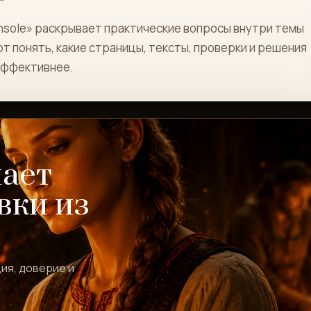
nsole» раскрывает практические вопросы внутри темы
т понять, какие страницы, тексты, проверки и решения
 эффективнее.
шает
вки из
ия, доверие и