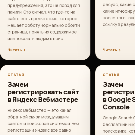
ресурс, какие 
предупреждения, это не повод для
какие игнориру
паники. Это сигнал, что где-то на
после того, как
сайте есть препятствие, которое
ссылку в резул
мешает роботу нормально обойти
страницы, понять их содержимое
или показать людям в поис…
Читать →
Читать →
СТАТЬЯ
СТАТЬЯ
Зачем
Зачем
регистрировать сайт
регистри
в Яндекс Вебмастере
в Google 
Console
Яндекс Вебмастер — это канал
обратной связи между вашим
Google Search 
сайтом и поисковой системой. Без
бесплатный ин
регистрации Яндекс всё равно
поисковика, ко