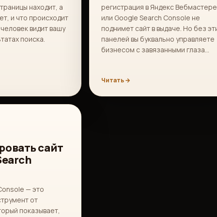
страницы находит, а
регистрация в Яндекс Вебмастере
ет, и что происходит
или Google Search Console не
 человек видит вашу
поднимет сайт в выдаче. Но без эт
ьтатах поиска.
панелей вы буквально управляете
бизнесом с завязанными глаза…
Читать →
ровать сайт
Search
Console — это
струмент от
торый показывает,