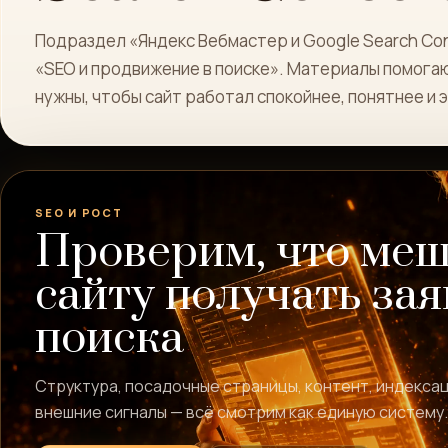
Подраздел «Яндекс Вебмастер и Google Search Co
«SEO и продвижение в поиске». Материалы помогаю
нужны, чтобы сайт работал спокойнее, понятнее и
SEO И РОСТ
Проверим, что ме
сайту получать зая
поиска
Структура, посадочные страницы, контент, индексац
внешние сигналы — всё смотрим как единую систему.